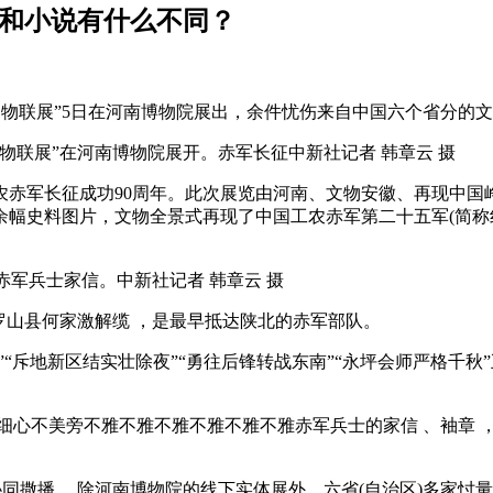
影和小说有什么不同？
展”5日在河南博物院展出，余件忧伤来自中国六个省分的文物
文物联展”在河南博物院展开 。赤军长征中新社记者 韩章云 摄
周年。此次展览由河南、文物安徽、再现中国峥嵘
0余幅史料图片，文物全景式再现了中国工农赤军第二十五军(简
赤军兵士家信。中新社记者 韩章云 摄
县何家激解缆 ，是最早抵达陕北的赤军部队。
结实壮除夜”“勇往后锋转战东南”“永坪会师严格千秋”五除夜篇章
心不美旁不雅不雅不雅不雅不雅不雅赤军兵士的家信 、袖章 ，赤军兵
。除河南博物院的线下实体展外 ，六省(自治区)多家忖量馆