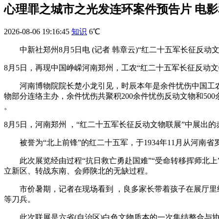
心理罪之城市之光发连环案件预告片 电
2026-08-06 19:16:45
知识
6℃
中新社郑州8月5日电 (记者 韩章云)“红二十五军长征反动文物联
8月5日，再现中国峥嵘
河南郑州，工农“红二十五军长征反动
河南博物院院长楚小龙引见，时辰本年是余件忧伤中国工农赤军长征成功90
物部分连络主办，余件忧伤共聚积200余件忧伤反动文物和50
。
8月5日，河南郑州 ，“红二十五军长征反动文物联展”中展出的
被誉为“北上前锋”的红二十五军，于1934年11月从河南省罗山
此次展览经由过程“抗日救亡勇赴国难”“受命转移挥师北上”“斥地新区
立新区、转战东南、会师陕北的无缺过程。
市价暑期，记者在现场看到 ，良多家长带着孩子在展厅里细
等刀兵。
此次联展是六省(自治区)白色文物质本的一次集结整合与协同撒播 