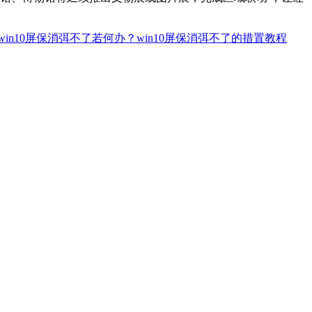
win10屏保消弭不了若何办？win10屏保消弭不了的措置教程