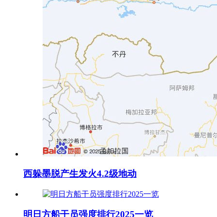
西躲墨脱产生发火4.2级地动
明日方船干员强度排行2025一览