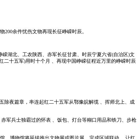
200余件忧伤文物再现长征峥嵘时辰。
湖北、工农陕西、赤军长征
甘肃 、时辰宁夏六省(自治区)文
称红二十五军)用时十个月 、再现中国峥嵘征程近万里的峥嵘时辰
，串连起红二十五军从鄂豫皖解缆  、挥师北上 、成
士独霸过的怀表 、饭包 、灯台等糊口用品和铁刀、步枪
、博物馆将延续推出文物展或图片展，完成区域联动 ，让红