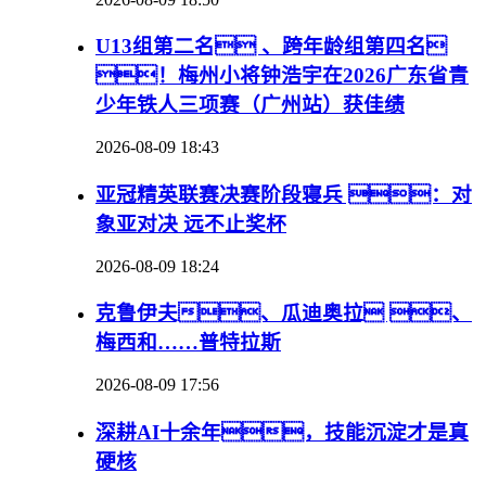
U13组第二名 、跨年龄组第四名
！梅州小将钟浩宇在2026广东省青
少年铁人三项赛（广州站）获佳绩
2026-08-09 18:43
亚冠精英联赛决赛阶段寝兵 ：对
象亚对决 远不止奖杯
2026-08-09 18:24
克鲁伊夫、瓜迪奥拉 、
梅西和……普特拉斯
2026-08-09 17:56
深耕AI十余年，技能沉淀才是真
硬核