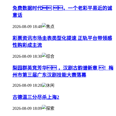
免费数据时代 ，一个老彩平易近的诚
意话
2026-08-09 18:48
彩票资讯市场圭表类型化提速 正轨平台带领感
性购彩成主流
2026-08-09 18:30
梨园群英竞芳华 ，汉剧古韵谱新章 ！梅
州市第三届广东汉剧技能大赛落幕
2026-08-09 18:20
古德温三分尽杀上海2
2026-08-09 18:09