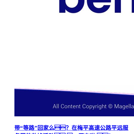
带“等路”回家么？在梅平高速公路平远服