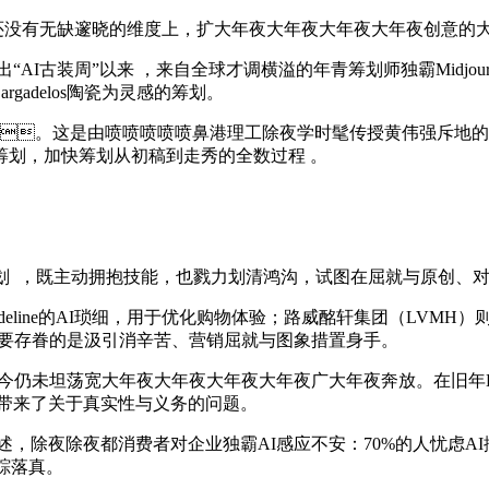
以在我们还没有无缺邃晓的维度上 ，扩大年夜大年夜大年夜大年夜创意的大
Meta推出“AI古装周”以来 ，来自全球才调横溢的年青筹划师独霸Midjo
delos陶瓷为灵感的筹划。
。这是由喷喷喷喷喷鼻港理工除夜学时髦传授黄伟强斥地的一款
 ，加快筹划从初稿到走秀的全数过程 。
既主动拥抱技能，也戮力划清鸿沟 ，试图在屈就与原创、
line的AI琐细 ，用于优化购物体验；路威酩轩集团（LVMH）则
次要存眷的是汲引消辛苦 、营销屈就与图象措置身手 。
，如今仍未坦荡宽大年夜大年夜大年夜大年夜广大年夜奔放。在旧年
也带来了关于真实性与义务的问题。
，除夜除夜都消费者对企业独霸AI感应不安：70%的人忧虑A
真。