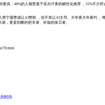
：48%的人领受基于采办汗青的赋性化推荐 ，55%不介怀企业分
人类宁愿赞成让AI赞助 ，但不肯让AI主导。大年夜大年夜约
，更是剖断的把关者、价值的保卫者。
n/78.html
时尚