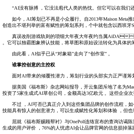
“AI没有脉搏 ，它没法庖代人类的热忱 。但它可
如今，AI筹划已不再是小众履行。自2013年Maison 
创造出不堪列举的富有赋性的筹划系列，个中就包含以西班牙Sarga
真误改削游戏轨则的琐细大年夜大年夜约当属AiDA
。它可以独霸图象辨认技能，将草图和原始设法转化为具体的筹划
由此看 ，AI似乎已从“对象箱”走向了“创作室” 。
谁掌控创意的主控权
面对AI带来的倾覆性潜力，筹划行业的头部实力正严谨筹划  ，
据美国《福布斯》杂志网站报导 ，开云集团斥地了名为Made
投资了5家生成式AI草创公司 ，金额高达3亿欧元  。这些企业
不过 ，AI可否已真正介入到这些集团品牌的创作流程
技能具有惊人的创意潜力，可以生成赋性化筹划和体验 ，但
屈就《福布斯赐顾帮衬》与OnePoll连络宣布的查询访谒陈述 
生成的用户评价 ，76%的人忧虑AI会让品牌官网的信息损掉落踪落