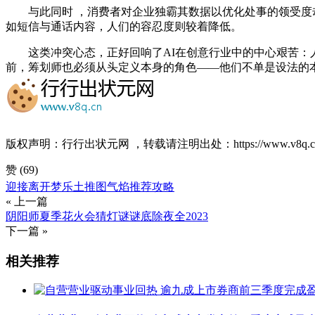
与此同时 ，消费者对企业独霸其数据以优化处事的领受度却更高 
如短信与通话内容 ，人们的容忍度则较着降低。
这类冲突心态，正好回响了AI在创意行业中的中心艰苦：
前，筹划师也必须从头定义本身的角色——他们不单是设法的本源
版权声明：行行出状元网 ，转载请注明出处：
https://www.v8q.c
赞
(69)
迎接离开梦乐土推图气焰推荐攻略
« 上一篇
阴阳师夏季花火会猜灯谜谜底除夜全2023
下一篇 »
相关推荐