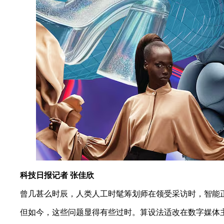
科技日报记者 张佳欣
曾几甚么时辰，人类人工
时髦筹划师在领受采访时，智能
但如今，这些问题显得有些过时 。算设法适改在数字