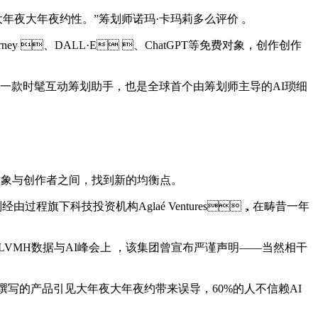
年夜大年夜约性。”筹划师诺玛·卡玛莉多么评价 。
urney 、DALL·E 、ChatGPT等免费对象，创作创作
时髦互动筹划助手，也是全球首个由筹划师主导的AI琐细
对象与创作者之间，找到新的均衡点。
经由过程旗下科技投资机构Aglaé Ventures，在畴昔一年
LVMH数据与AI峰会上 ，该集团曾宣布严谨声明——当然相干
I撰写的产品引见大年夜大年夜约带来误导，60%的人不信赖AI