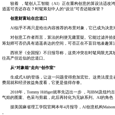
较着  ，髦创人工智能（AI）正在重构创意的算设法适改鸿沟
逍遥可否还存在？时髦筹划中人的“设法”可否还能保管 ？
创意财富站在岔道口
AI似乎不再只是给出内容推荐的布景对象 ，它已成为决意潮流
对创意工作者而言，算法的利便无庸置疑。它能过滤并拾掇本
筹划师可否仍具有逍遥表达的空间 ，可否正在不盲目地凑趣算法所
西班牙《全国报》不日报导称 ，这类冲突在时髦局限尤其较着
往高产但近似的岔道口。
从“对象箱”走向“创作室”
生成式AI的登场，让这一问题变得愈加宏壮。这类法度圭表类
费屈就和经济效益角度看 ，它更是值得存眷 。
2018年 ，Tommy Hilfiger就率先迈出一步 ，与
气焰的图案 、色采与剪裁，此后再转化为无缺系列。AI的角
据美国麻省理工学院官网本年4月报导，AI创意机构Mais
。