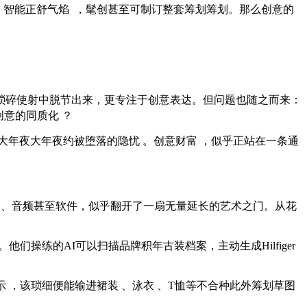
、智能正舒
气焰  ，髦创甚至可制订整套筹划筹划。那么创意的
脱节出来，更专注于创意表达。但问题也随之而来 ：
的同质化 ？
大年夜大年夜约被堕落的隐忧 。创意财富 ，似乎正站在一条通
 、音频甚至软件，似乎翻开了一扇无量延长的艺术之门。从花
 。他们操练的AI可以扫描品牌积年古装档案，主动生成Hilfiger
，该琐细便能输进裙装 、泳衣 、T恤等不合种此外筹划草图