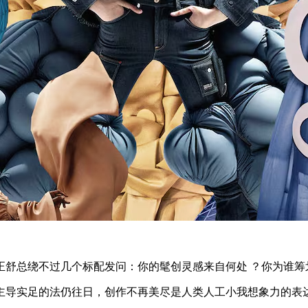
正舒总绕不过几个标配发问 ：你的髦创灵感来自何处 ？你为谁筹划
媒体主导实足的法仍往日，创作不再美尽是人类人工小我想象力的表达