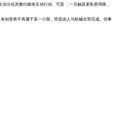
化其敷衍媒体互动行动。可是 ，一旦触及更私密局限，
 ，将来创意将不再属于某一小我，而是由人与机械合营完成。但事