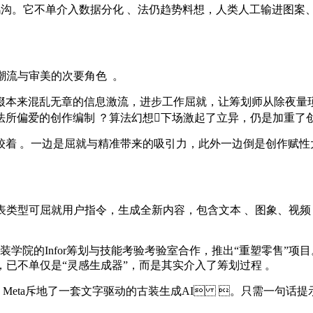
 。它不单介入数据分化 、法仍趋势料想，人类人工输进图案
与审美的次要角色  。
来混乱无章的信息激流，进步工作屈就，让筹划师从除夜量琐碎使射中
偏爱的创作编制 ？算法幻想下场激起了立异，仍是加重了创意
 。一边是屈就与精准带来的吸引力，此外一边倒是创作赋性
型可屈就用户指令，生成全新内容，包含文本 、图象、视频
IBM及纽约古装学院的Infor筹划与技能考验考验室合作，推出“重塑零售”项目
色，已不单仅是“灵感生成器”，而是其实介入了筹划过程 。
on Meta斥地了一套文字驱动的古装生成AI 。只需一句话提示 